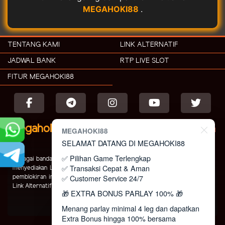
MEGAHOKI88
.
TENTANG KAMI
LINK ALTERNATIF
JADWAL BANK
RTP LIVE SLOT
FITUR MEGAHOKI88
Megahoki88 Situs Slot RTP Tertinggi dan
MEGAHOKI88
Terbaik di Indonesia
SELAMAT DATANG DI MEGAHOKI88
✅ Pilihan Game Terlengkap
Sebagai bandar judi online terbesar dan terpercaya, situs kami juga telah
✅ Transaksi Cepat & Aman
menyediakan Link Resmi untuk memudahkan pemain agar terhindar dari
✅ Customer Service 24/7
pemblokiran internet positif atau nawala. Situs resmi kami menyediakan
Link Alternatif agar dapat mengakses
Megahoki88 Login
.
🎁 EXTRA BONUS PARLAY 100% 🎁
Menang parlay minimal 4 leg dan dapatkan
Extra Bonus hingga 100% bersama