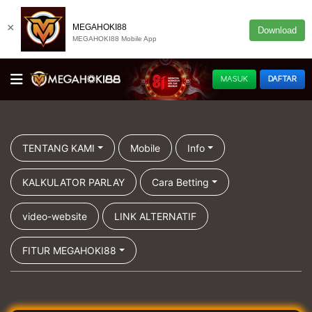
×
MEGAHOKI88
Download
MEGAHOKI88 Mobile App
MASUK
DAFTAR
TENTANG KAMI
Mobile
Info
KALKULATOR PARLAY
Cara Betting
video-website
LINK ALTERNATIF
FITUR MEGAHOKI88